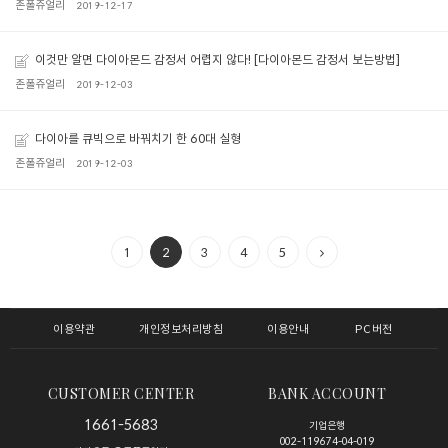
존폴쥬얼리
2019-12-17
이것만 알면 다이아몬드 감정서 어렵지 않다! [다이아몬드 감정서 보는방법]
존폴쥬얼리
2019-12-03
다이아를 큐빅으로 바꿔치기 한 60대 실형
존폴쥬얼리
2019-12-03
1
2
3
4
5
이용약관
개인정보처리방침
이용안내
PC버전
CUSTOMER CENTER
BANK ACCOUNT
1661-5683
기업은행
002-119674-04-019