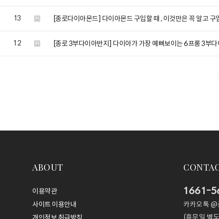
13
[종로다이아몬드] 다이아몬드 구입할 때 , 이것만은 꼭 알고 구
12
[종로 3부다이아반지] 다이아가 가장 예뻐보이는 6프롱 3부
ABOUT
CONTA
1661-5
이용약관
카카오톡 
사이트 이용안내
(휴무일 별도
개인정보 취급방침