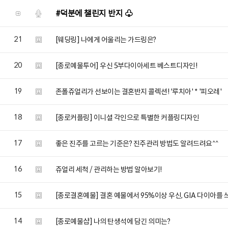
#덕분에 챌린지 반지 ♧
21
[웨딩링] 나에게 어울리는 가드링은?
20
[종로예물투어] 우신 5부다이아세트 베스트디자인!
19
존폴쥬얼리가 선보이는 결혼반지 콜렉션! '루치아' * '피오레'
18
[종로커플링] 이니셜 각인으로 특별한 커플링디자인
17
좋은 진주를 고르는 기준은? 진주관리 방법도 알려드려요^^
16
쥬얼리 세척 / 관리하는 방법 알아보기!
15
[종로결혼예물] 결혼 예물에서 95%이상 우신, GIA 다이아를 
14
[종로예물샵] 나의 탄생석에 담긴 의미는?