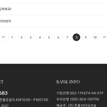
입하세요!
다이아반지
1
2
3
4
5
6
7
8
9
10
CT
BANK INFO
683
기업은행
002-119674-04-019
우리은행
1005-304-159790
@존폴쥬얼리
AM10:00 - PM07:00
예금주 :
(주) 존폴인터내셔널
 공지)