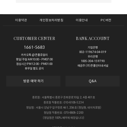
이용약관
개인정보처리방침
이용안내
PC버전
CUSTOMER CENTER
BANK ACCOUNT
1661-5683
기업은행
002-119674-04-019
카카오톡 @존폴쥬얼리
우리은행
평일/주말 AM10:00 - PM07:00
1005-304-159790
점심시간 PM12:00 - PM01:00
예금주 (주)존폴인터내셔널
휴무일 별도 공지
방문 예약 하기
Q&A
종로점 : 서울특별시 종로구 돈화문로10길 2, 4층 401호
종로점 직통번호 : 010-8108-5234
청담점 : 서울시 강남구 압구정로 461, 206호 (청담동, 네이처포엠)
청담점 직통번호 : 070-8808-2200
(청담점은 100% 예약제 매장입니다)