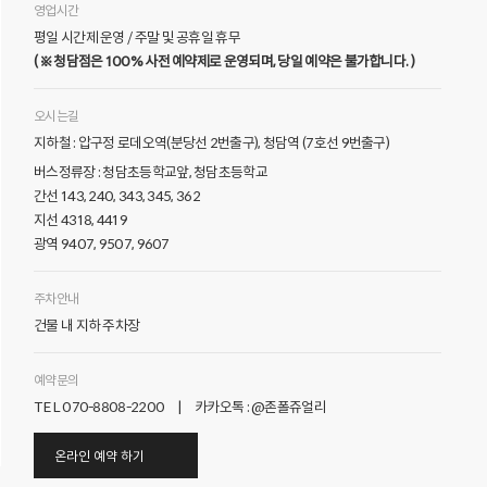
영업시간
평일 시간제 운영 / 주말 및 공휴일 휴무
( ※ 청담점은 100% 사전 예약제로 운영되며, 당일 예약은 불가합니다. )
오시는길
지하철 : 압구정 로데오역(분당선 2번출구), 청담역 (7호선 9번출구)
버스정류장 : 청담초등학교앞, 청담초등학교
간선 143, 240, 343, 345, 362
지선 4318, 4419
광역 9407, 9507, 9607
주차안내
건물 내 지하 주차장
예약문의
TEL 070-8808-2200 | 카카오톡 : @존폴쥬얼리
온라인 예약 하기