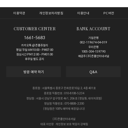
이용약관
개인정보처리방침
이용안내
PC버전
CUSTOMER CENTER
BANK ACCOUNT
1661-5683
기업은행
002-119674-04-019
카카오톡 @존폴쥬얼리
우리은행
평일/주말 AM10:00 - PM07:00
1005-304-159790
점심시간 PM12:00 - PM01:00
예금주 (주)존폴인터내셔널
휴무일 별도 공지
방문 예약 하기
Q&A
종로점 : 서울특별시 종로구 돈화문로10길 2, 4층 401호
종로점 직통번호 : 010-8108-5234
청담점 : 서울시 강남구 압구정로 461, 206호 (청담동, 네이처포엠)
청담점 직통번호 : 070-8808-2200
(청담점은 100% 예약제 매장입니다)
(주)존폴인터내셔널
대표
이인창
개인정보 보호 책임자
강혜림