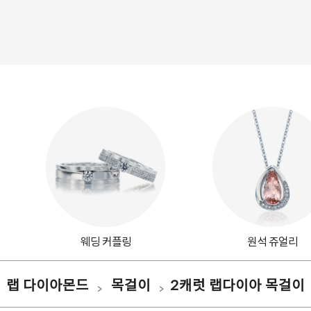
웨딩 커플링
원석 쥬얼리
랩 다이아몬드
목걸이
2캐럿 랩다이아 목걸이
>
>