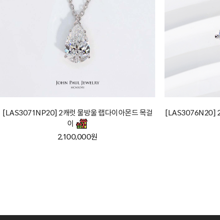
[LAS3071NP20] 2캐럿 물방울 랩다이아몬드 목걸
[LAS3076N20
이
2,100,000원