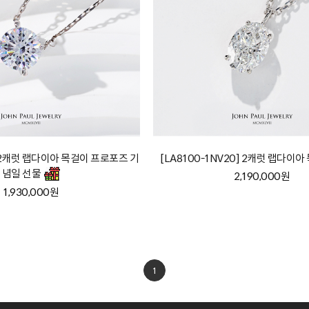
] 2캐럿 랩다이아 목걸이 프로포즈 기
[LA8100-1NV20] 2캐럿 랩다이
념일 선물
2,190,000원
1,930,000원
1