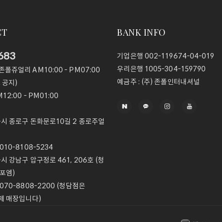
CT
BANK INFO
683
기업은행
002-119674-04-019
우리은행
1005-304-159790
@존폴쥬얼리
AM10:00 - PM07:00
예금주 :
(주) 존폴인터내셔널
 공지)
12:00 - PM01:00
울시 종로구 돈화문로10길 2 종로주얼
10-8108-5234
울시 강남구 압구정로 461, 206호 (청
포엠)
070-8808-2200 (청담점은
제 매장입니다)