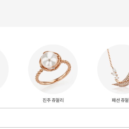
진주 쥬얼리
패션 쥬