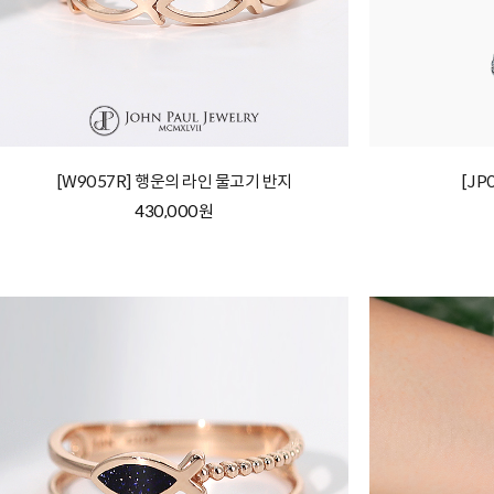
[W9057R] 행운의 라인 물고기 반지
[JP
430,000원