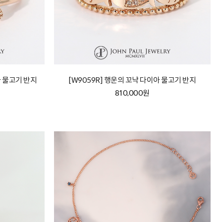
아 물고기 반지
[W9059R] 행운의 꼬냑 다이아 물고기 반지
810,000원