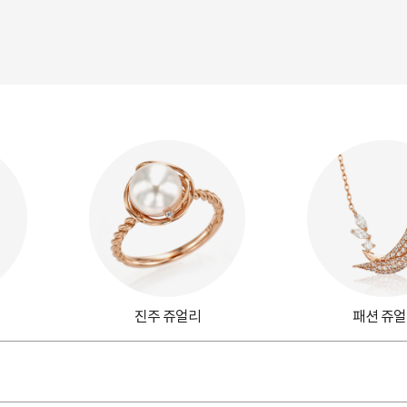
진주 쥬얼리
패션 쥬