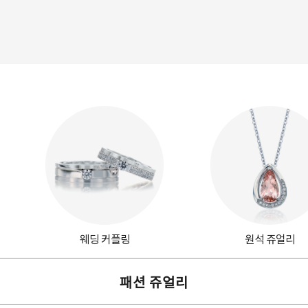
웨딩 커플링
원석 쥬얼리
패션 쥬얼리