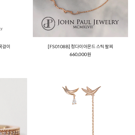
 목걸이
[FS0108B] 청다이아몬드 스틱 팔찌
660,000원