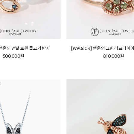
] 행운의 언발 트윈 물고기 반지
[W9060R] 행운의 그린 러프다이
500,000원
810,000원