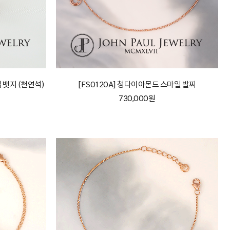
벌 뱃지 (천연석)
[FS0120A] 청다이아몬드 스마일 발찌
730,000원