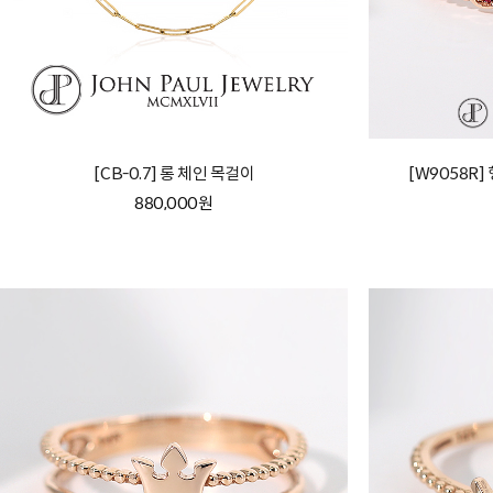
[CB-0.7] 롱 체인 목걸이
[W9058R
880,000원