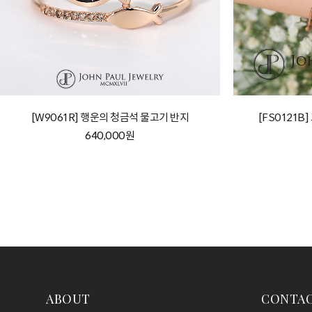
[W9061R] 행운의 청금석 물고기 반지
[FS0121
640,000원
ABOUT
CONTA