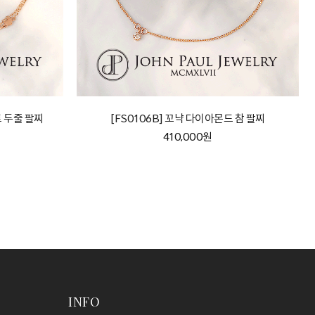
트 두줄 팔찌
[FS0106B] 꼬냑 다이아몬드 참 팔찌
410,000원
INFO