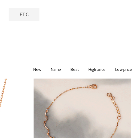
ETC
New
Name
Best
High price
Low price