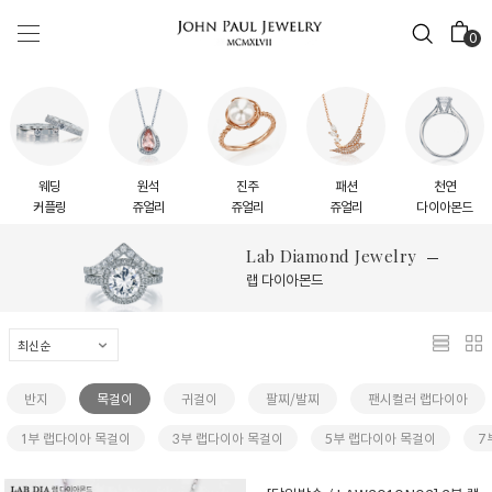
0
웨딩
원석
진주
패션
천연
커플링
쥬얼리
쥬얼리
쥬얼리
다이아몬드
Lab Diamond Jewelry
랩 다이아몬드
반지
목걸이
귀걸이
팔찌/발찌
팬시컬러 랩다이아
1부 랩다이아 목걸이
3부 랩다이아 목걸이
5부 랩다이아 목걸이
7