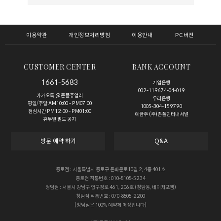
이용약관
개인정보처리방침
이용안내
PC버전
CUSTOMER CENTER
BANK ACCOUNT
1661-5683
기업은행
002-119674-04-019
카카오톡 @존폴쥬얼리
우리은행
평일/주말 AM10:00 - PM07:00
1005-304-159790
점심시간 PM12:00 - PM01:00
예금주 (주)존폴인터내셔널
휴무일 별도 공지
방문 예약 하기
Q&A
종로점 : 서울특별시 종로구 돈화문로10길 2, 4층 401호
종로점 직통번호 : 010-8108-5234
청담점 : 서울시 강남구 압구정로 461, 206호 (청담동, 네이처포엠)
청담점 직통번호 : 070-8808-2200
(청담점은 100% 예약제 매장입니다)