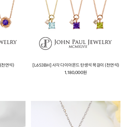
 (천연석)
[L653BH] 사각 다이아몬드 탄생석 목걸이 (천연석)
1,180,000원