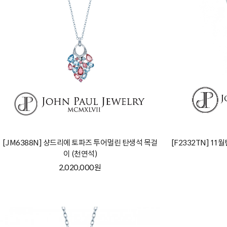
[JM6388N] 샹드리에 토파즈 투어멀린 탄생석 목걸
[F2332TN] 1
이 (천연석)
2,020,000원