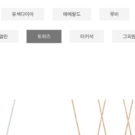
유색다이아
에메랄드
루비
멀린
토파즈
터키석
그외