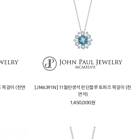
즈 목걸이 (천연
[JM6391N] 11월탄생석 런던블루 토파즈 목걸이 (천
연석)
1,450,000원