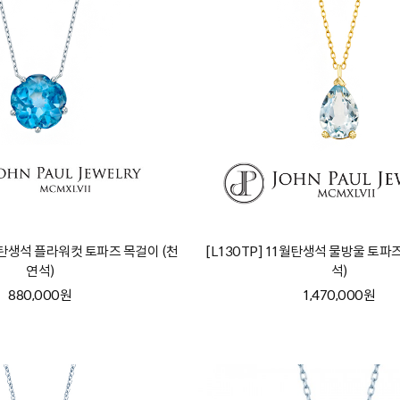
1월탄생석 플라워컷 토파즈 목걸이 (천
[L130TP] 11월탄생석 물방울 토파
연석)
석)
880,000원
1,470,000원