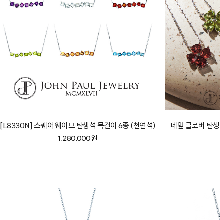
[L8330N] 스퀘어 웨이브 탄생석 목걸이 6종 (천연석)
네잎 클로버 탄생석
1,280,000원