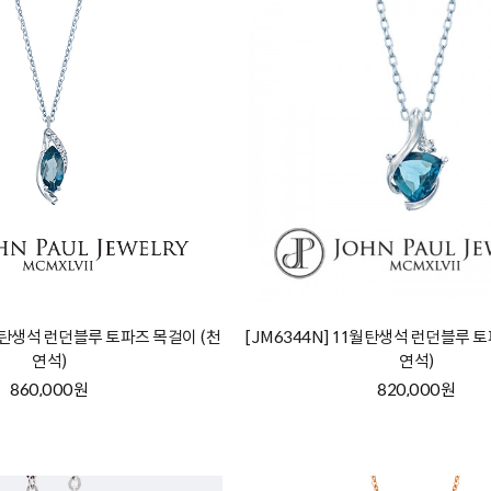
1월탄생석 런던블루 토파즈 목걸이 (천
[JM6344N] 11월탄생석 런던블루 
연석)
연석)
860,000원
820,000원