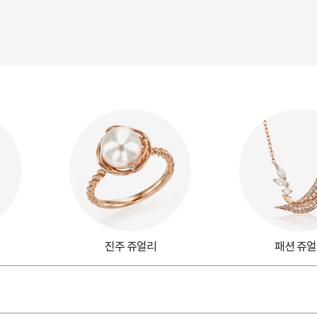
진주 쥬얼리
패션 쥬