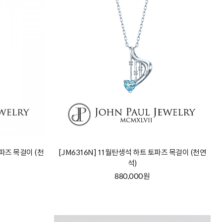
토파즈 목걸이 (천
[JM6316N] 11월탄생석 하트 토파즈 목걸이 (천연
석)
880,000원