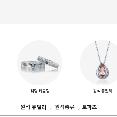
웨딩 커플링
원석 쥬얼리
원석 쥬얼리
원석종류
토파즈
>
>