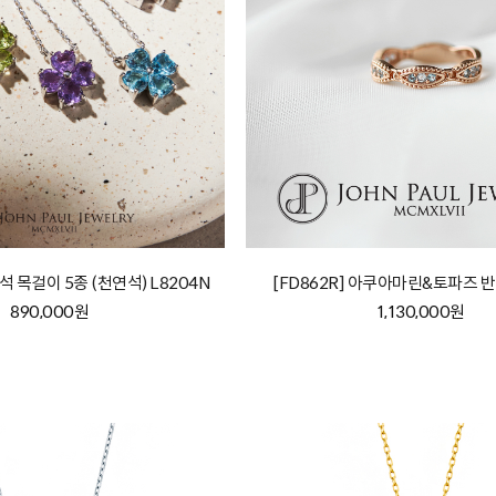
 목걸이 5종 (천연석) L8204N
[FD862R] 아쿠아마린&토파즈 반
890,000원
1,130,000원