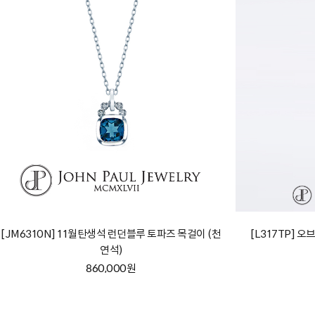
[JM6310N] 11월탄생석 런던블루 토파즈 목걸이 (천
[L317TP] 오
연석)
860,000원