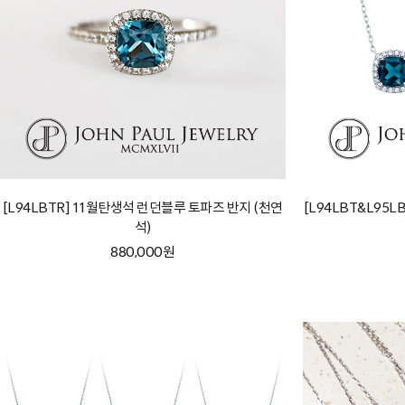
[L94LBTR] 11월탄생석 런던블루 토파즈 반지 (천연
[L94LBT&L95
석)
880,000원