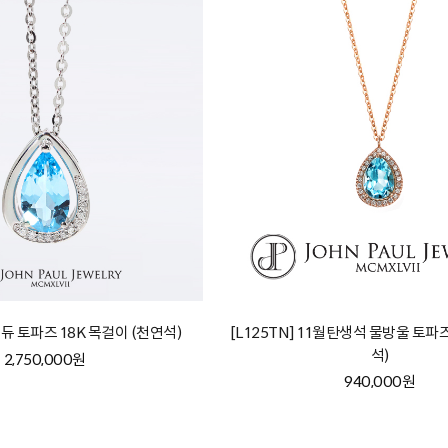
브듀 토파즈 18K 목걸이 (천연석)
[L125TN] 11월탄생석 물방울 토파
석)
2,750,000원
940,000원