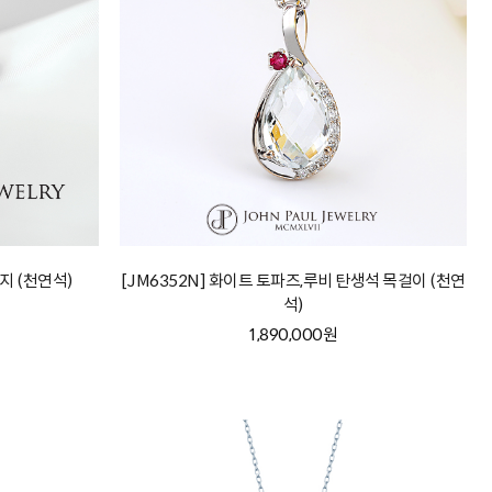
지 (천연석)
[JM6352N] 화이트 토파즈,루비 탄생석 목걸이 (천연
석)
1,890,000원