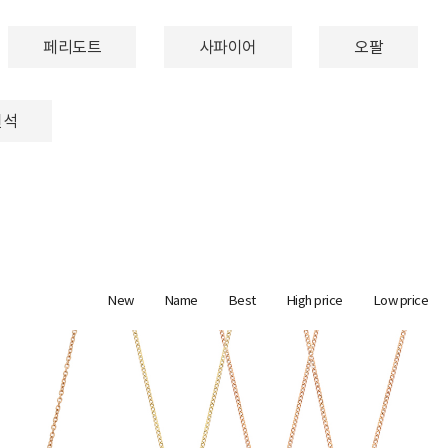
페리도트
사파이어
오팔
원석
New
Name
Best
High price
Low price