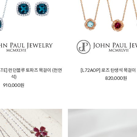
LBTE] 런던블루 토파즈 목걸이 (천연
[L72AOP] 로즈 탄생석 목걸이
석)
820,000원
910,000원