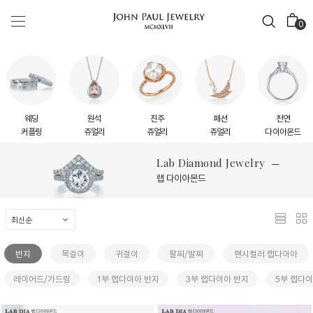
0
웨딩
원석
진주
패션
천연
커플링
쥬얼리
쥬얼리
쥬얼리
다이아몬드
Lab Diamond Jewelry
랩 다이아몬드
반지
목걸이
귀걸이
팔찌/발찌
팬시컬러 랩다이아
레이어드/가드링
1부 랩다이아 반지
3부 랩다이아 반지
5부 랩다이