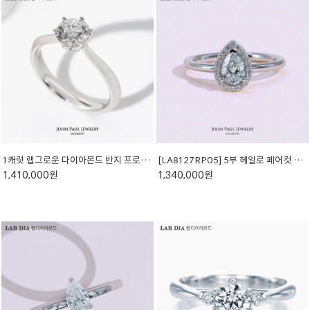
1캐럿 랩그로운 다이아몬드 반지 프로포즈 결혼 종로예물 랩다이아 LAW3010R10
[LA8127RP05] 5부 헤일로 페어컷 랩다이아 반지
1,410,000원
1,340,000원