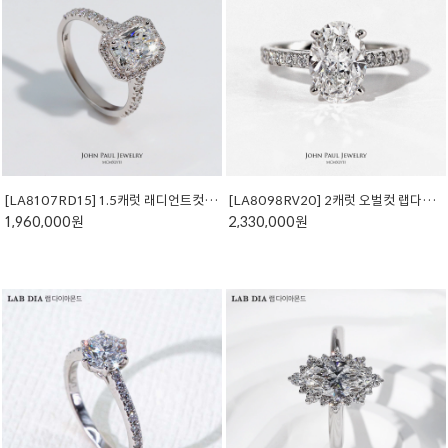
[LA8107RD15] 1.5캐럿 래디언트컷 랩다이아몬드 반지
[LA8098RV20] 2캐럿 오벌컷 랩다이아반지
1,960,000원
2,330,000원