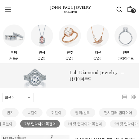
0
웨딩
원석
진주
패션
천연
커플링
쥬얼리
쥬얼리
쥬얼리
다이아몬드
Lab Diamond Jewelry
랩 다이아몬드
반지
목걸이
귀걸이
팔찌/발찌
팬시컬러 랩다이아
아 목걸이
7부 랩다이아 목걸이
1캐럿 랩다이아 목걸이
2캐럿 랩다이아