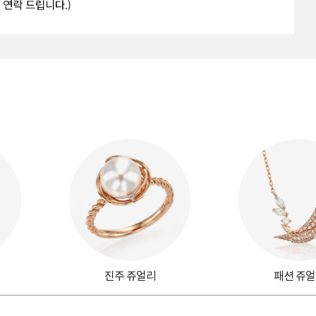
진주 쥬얼리
패션 쥬