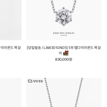
랩다이아몬드 목걸
[당일발송 / LAW3010N05] 5부 랩다이아몬드 목걸
이
830,000원