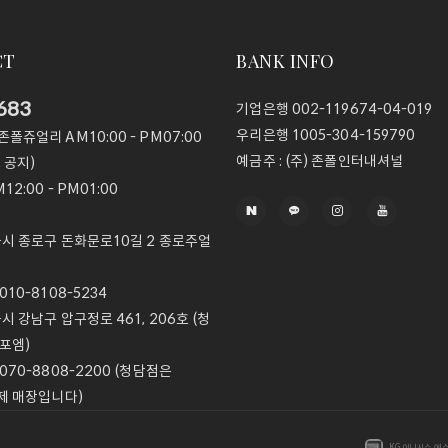
CT
BANK INFO
683
기업은행
002-119674-04-019
우리은행
1005-304-159790
@존폴쥬얼리
AM10:00 - PM07:00
예금주 :
(주) 존폴인터내셔널
 공지)
12:00 - PM01:00
울시 종로구 돈화문로10길 2 종로주얼
10-8108-5234
울시 강남구 압구정로 461, 206호 (청
포엠)
070-8808-2200 (청담점은
제 매장입니다)
KG이니시스 에