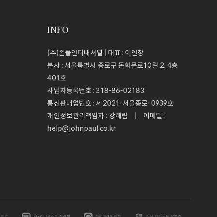
INFO
(주)존폴인터내셔널 | 대표 : 이인창
본사 : 서울특별시 종로구 돈화문로10길 2, 4층
401호
사업자등록번호 :
318-86-02183
통신판매업번호 :
제2021-서울종로-0939호
개인정보관리책임자 : 강혜림 | 이메일 :
help@johnpaul.co.kr
스크로
KG이니시스 안전결제
공정거래위원회
안심 보안서버 작동중