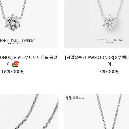
10N05] 천연 5부 다이아몬드 목걸
[당일발송 / LAW3010N03] 3부 
이
이
1,630,000원
730,000원