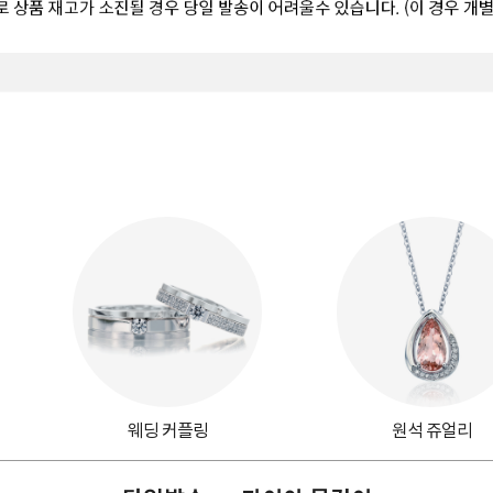
웨딩 커플링
원석 쥬얼리