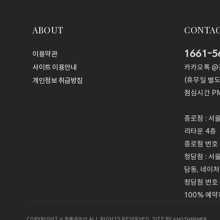
ABOUT
CONTA
1661-5
이용약관
카카오톡 
사이트 이용안내
(휴무일 별도
개인정보 취급방침
점심시간
PM
종로점 : 서
리타운 4층
종로점 번호 0
청담점 : 서
담동, 네이처
청담점 번호 
100% 예약
COPYRIGHT © 존폴쥬얼리 ALL RIGHTS RESERVED. SITE BY
ANOTHERWEB