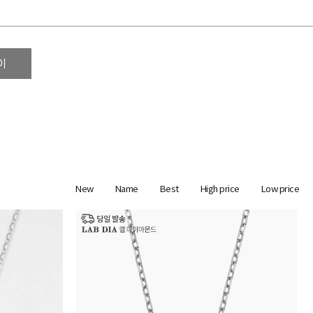
이
New
Name
Best
High price
Low price