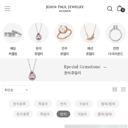
0
웨딩
원석
진주
패션
천연
커플링
쥬얼리
쥬얼리
쥬얼리
다이아몬드
Special Gemstone
원석 쥬얼리
원석종류
목걸이
반지
귀걸이
팔찌/발찌
원석종류
목걸이
반지
귀걸이
팔찌/발찌