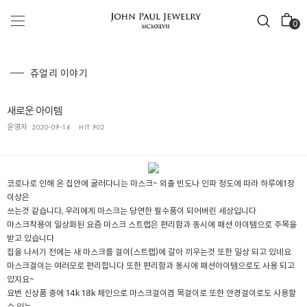
0
쥬얼리 이야기
새로운 아이템
운영자
2020-09-16
HIT 902
코로나로 인해 온 집안에 굴러다니는 마스크~ 외출 빈도나 인파 정도에 따라 하루에1장
이상은
쓰는것 같습니다, 우리에게 마스크는 당연한 필수품이 되어버린 세상입니다
마스크착용이 일상화된 요즘 마스크 스트랩은 편리함과 동시에 패션 아이템으로 주목을
받고 있습니다
집을 나서기 전에는 새 마스크를 걸이(스트랩)에 갈아 끼우는것 또한 일상 되고 있네요
마스크걸이는 여러모로 편리합니다 또한 편리함과 동시에 패션아이템으로도 사용 되고
있지요~
요번 신상품 중에 14k 18k 체인으로 마스크걸이겸 목걸이로 또한 안경걸이로도 사용할
수 있는