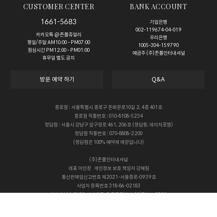
CUSTOMER CENTER
BANK ACCOUNT
1661-5683
기업은행
002-119674-04-019
카카오톡 @존폴쥬얼리
우리은행
평일/주말 AM10:00 - PM07:00
1005-304-159790
점심시간 PM12:00 - PM01:00
예금주 (주)존폴인터내셔널
휴무일 별도 공지
방문 예약 하기
Q&A
종로점 : 서울특별시 종로구 돈화문로10길 2, 4층 401호
종로점 직통번호 : 010-8108-5234
청담점 : 서울시 강남구 압구정로 461, 206호 (청담동, 네이처포엠)
청담점 직통번호 : 070-8808-2200
(청담점은 100% 예약제 매장입니다)
(주)존폴인터내셔널
대표
이인창
개인정보 보호 책임자
강혜림
통신판매업신고번호
제2021-서울종로-0939호
사업자 등록번호
318-86-02183
전화
1661-5683, 카카오톡 @존폴쥬얼리, 02)766 - 2728
Copyright © 존폴쥬얼리 All rights reserved.