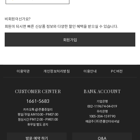
비회원이신가요?
회원이 되시면 빠른 신상품 정보와 다양한 할인 혜택을 받으실 수 있습니다.
회원가입
이용약관
개인정보처리방침
이용안내
PC버전
CUSTOMER CENTER
BANK ACCOUNT
1661-5683
기업은행
002-119674-04-019
카카오톡 @존폴쥬얼리
우리은행
평일/주말 AM10:00 - PM07:00
1005-304-159790
점심시간 PM12:00 - PM01:00
예금주 (주)존폴인터내셔널
휴무일 별도 공지
방문 예약 하기
Q&A