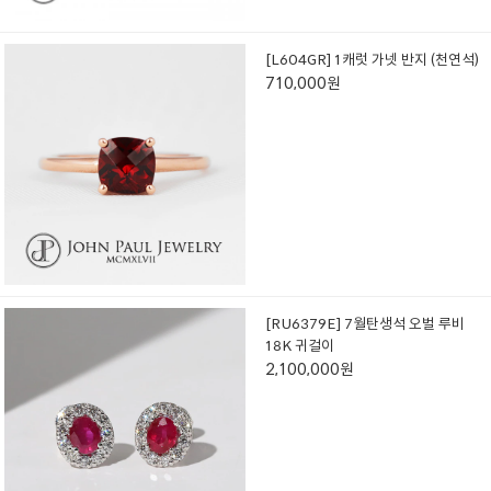
[L604GR] 1캐럿 가넷 반지 (천연석)
710,000원
[RU6379E] 7월탄생석 오벌 루비
18K 귀걸이
2,100,000원