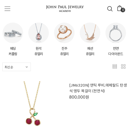
0
웨딩
원석
진주
패션
천연
커플링
쥬얼리
쥬얼리
쥬얼리
다이아몬드
[JM6320N] 엔틱 루비,에메랄드 탄생
석 앵두 목걸이 (천연석)
800,000원