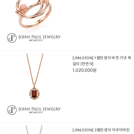
[JM6330N] 1월탄생석 바겟 가넷 목
걸이 (천연석)
1,020,000원
[JM6330N] 3월탄생석 아쿠아마린