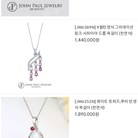
[JM6389N] 9월탄생석 그라데이션
핑크 사파이어 드롭 목걸이 (천연석)
1,440,000원
[JM6352N] 화이트 토파즈,루비 탄생
석 목걸이 (천연석)
1,890,000원