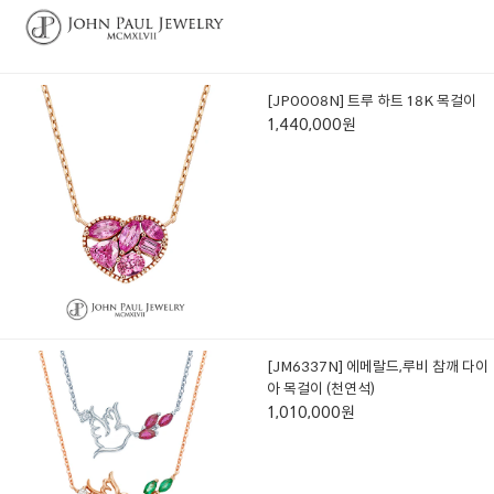
[JP0008N] 트루 하트 18K 목걸이
1,440,000원
[JM6337N] 에메랄드,루비 참깨 다이
아 목걸이 (천연석)
1,010,000원