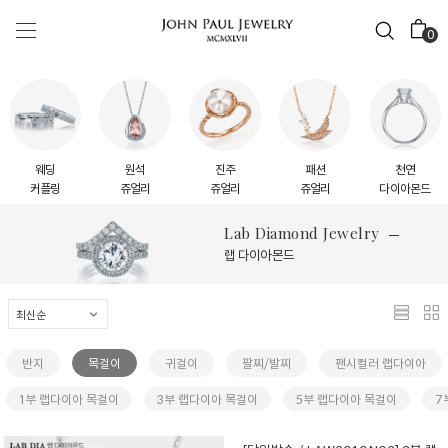
0
웨딩
원석
진주
패션
천연
커플링
쥬얼리
쥬얼리
쥬얼리
다이아몬드
Lab Diamond Jewelry
랩 다이아몬드
반지
목걸이
귀걸이
팔찌/발찌
팬시컬러 랩다이아
1부 랩다이아 목걸이
3부 랩다이아 목걸이
5부 랩다이아 목걸이
7