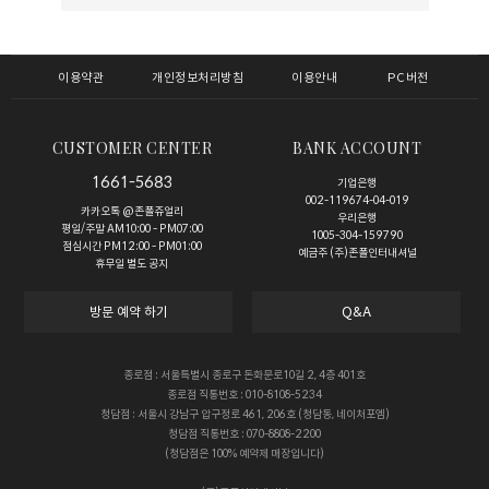
이용약관
개인정보처리방침
이용안내
PC버전
CUSTOMER CENTER
BANK ACCOUNT
1661-5683
기업은행
002-119674-04-019
카카오톡 @존폴쥬얼리
우리은행
평일/주말 AM10:00 - PM07:00
1005-304-159790
점심시간 PM12:00 - PM01:00
예금주 (주)존폴인터내셔널
휴무일 별도 공지
방문 예약 하기
Q&A
종로점 : 서울특별시 종로구 돈화문로10길 2, 4층 401호
종로점 직통번호 : 010-8108-5234
청담점 : 서울시 강남구 압구정로 461, 206호 (청담동, 네이처포엠)
청담점 직통번호 : 070-8808-2200
(청담점은 100% 예약제 매장입니다)