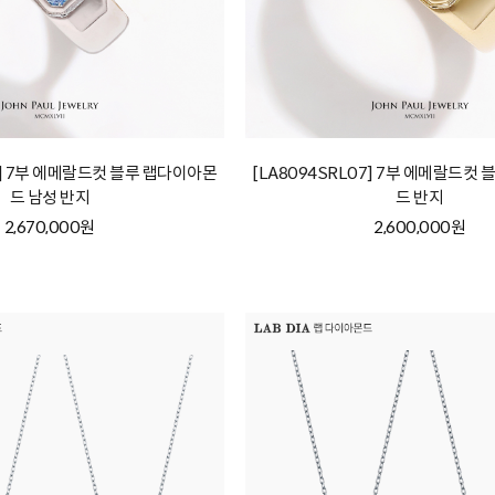
07] 7부 에메랄드컷 블루 랩다이아몬
[LA8094SRL07] 7부 에메랄드컷
드 남성 반지
드 반지
2,670,000원
2,600,000원