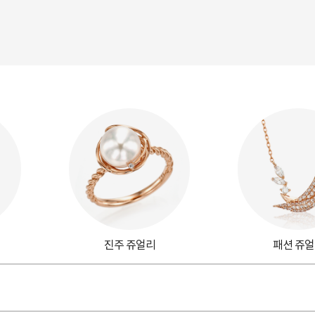
진주 쥬얼리
패션 쥬