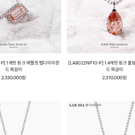
0-P] 1캐럿 핑크 에멜컷 랩다이아몬
[LA8022NP10-P] 1.4캐럿 핑크
드 목걸이
드 목걸이
2,330,000원
2,310,000원