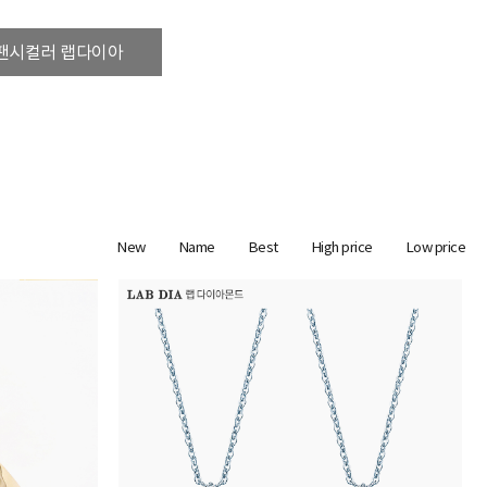
팬시컬러 랩다이아
New
Name
Best
High price
Low price