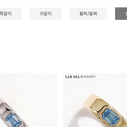
목걸이
귀걸이
팔찌/발찌