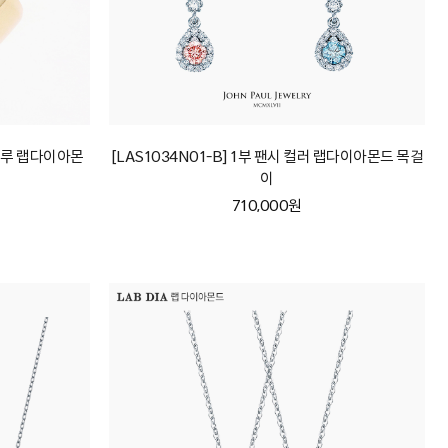
 블루 랩다이아몬
[LAS1034N01-B] 1부 팬시 컬러 랩다이아몬드 목걸
이
710,000원