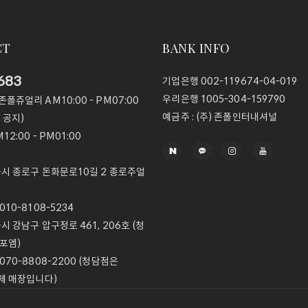
CT
BANK INFO
683
기업은행
002-119674-04-019
우리은행
1005-304-159790
@존폴쥬얼리
AM10:00 - PM07:00
예금주 :
(주) 존폴인터내셔널
 공지)
12:00 - PM01:00
울시 종로구 돈화문로10길 2 종로주얼
10-8108-5234
울시 강남구 압구정로 461, 206호 (청
포엠)
070-8808-2200 (청담점은
제 매장입니다)