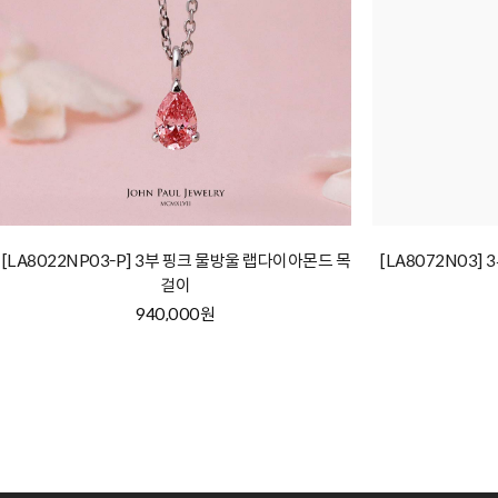
[LA8022NP03-P] 3부 핑크 물방울 랩다이아몬드 목
[LA8072N03
걸이
940,000원