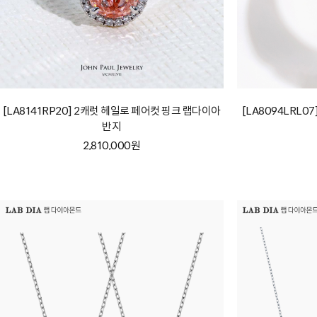
[LA8141RP20] 2캐럿 헤일로 페어컷 핑크 랩다이아
[LA8094LRL
반지
2,810,000원