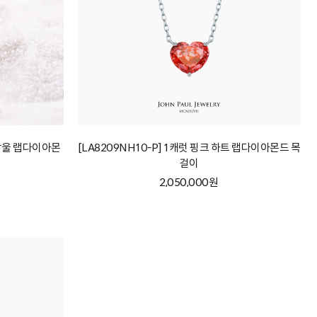
 물방울 랩다이아몬
[LA8209NH10-P] 1캐럿 핑크 하트 랩다이아몬드 목
걸이
2,050,000원