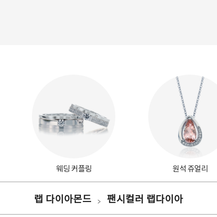
웨딩 커플링
원석 쥬얼리
랩 다이아몬드
팬시컬러 랩다이아
>