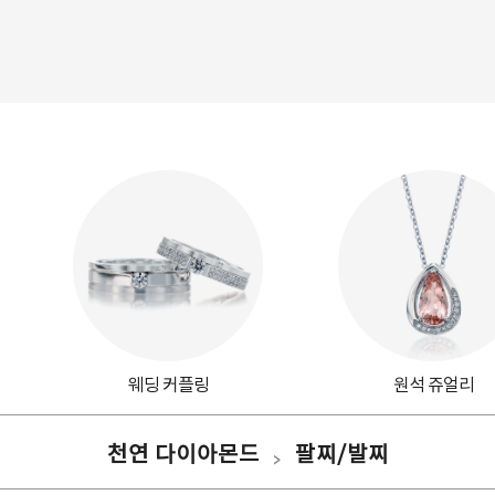
웨딩 커플링
원석 쥬얼리
천연 다이아몬드
팔찌/발찌
>