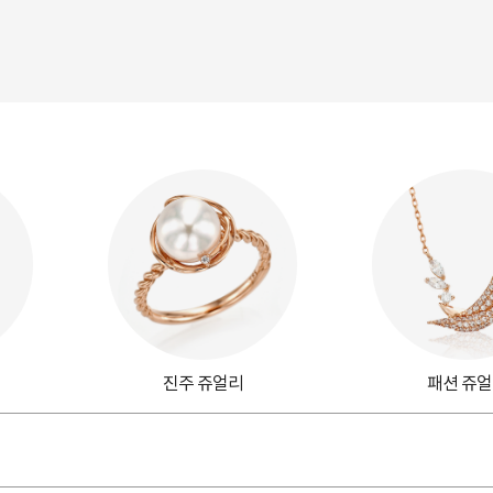
진주 쥬얼리
패션 쥬