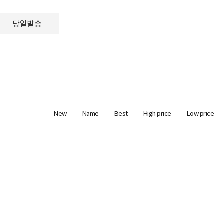
당일발송
New
Name
Best
High price
Low price