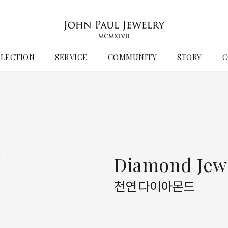
LECTION
SERVICE
COMMUNITY
STORY
C
Diamond Jew
천연 다이아몬드