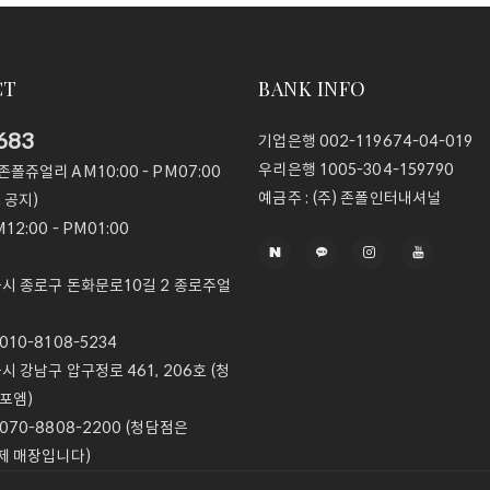
CT
BANK INFO
683
기업은행
002-119674-04-019
우리은행
1005-304-159790
@존폴쥬얼리
AM10:00 - PM07:00
예금주 :
(주) 존폴인터내셔널
 공지)
12:00 - PM01:00
울시 종로구 돈화문로10길 2 종로주얼
10-8108-5234
울시 강남구 압구정로 461, 206호 (청
포엠)
070-8808-2200 (청담점은
제 매장입니다)