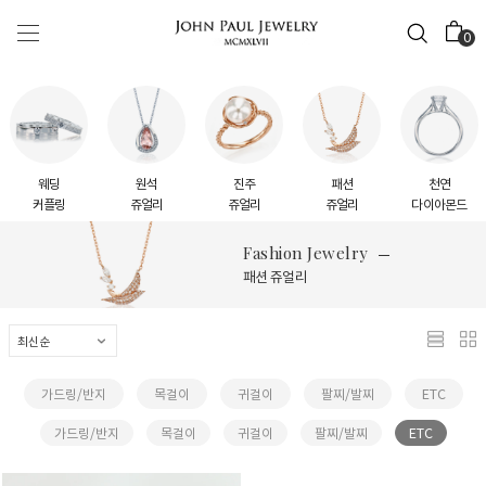
0
웨딩
원석
진주
패션
천연
커플링
쥬얼리
쥬얼리
쥬얼리
다이아몬드
Fashion Jewelry
패션 쥬얼리
가드링/반지
목걸이
귀걸이
팔찌/발찌
ETC
가드링/반지
목걸이
귀걸이
팔찌/발찌
ETC