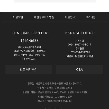
이용약관
개인정보처리방침
이용안내
PC버전
CUSTOMER CENTER
BANK ACCOUNT
1661-5683
기업은행
002-119674-04-019
카카오톡 @존폴쥬얼리
우리은행
평일/주말 AM10:00 - PM07:00
1005-304-159790
점심시간 PM12:00 - PM01:00
예금주 (주)존폴인터내셔널
휴무일 별도 공지
방문 예약 하기
Q&A
종로점 : 서울특별시 종로구 돈화문로10길 2, 4층 401호
종로점 직통번호 : 010-8108-5234
청담점 : 서울시 강남구 압구정로 461, 206호 (청담동, 네이처포엠)
청담점 직통번호 : 070-8808-2200
(청담점은 100% 예약제 매장입니다)