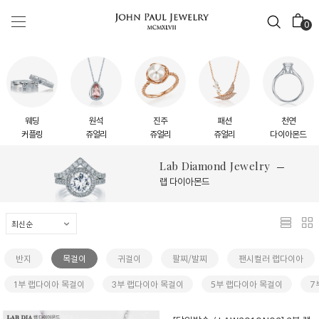
0
웨딩
원석
진주
패션
천연
커플링
쥬얼리
쥬얼리
쥬얼리
다이아몬드
Lab Diamond Jewelry
랩 다이아몬드
반지
목걸이
귀걸이
팔찌/발찌
팬시컬러 랩다이아
1부 랩다이아 목걸이
3부 랩다이아 목걸이
5부 랩다이아 목걸이
7