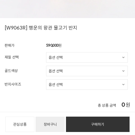
[W9063R] 행운의 왕관 물고기 반지
판매가
590,000
원
재질 선택
골드색상
반지사이즈
0
원
총 상품 금액
관심상품
장바구니
구매하기