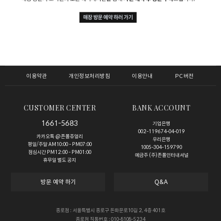
이용약관
개인정보처리방침
이용안내
PC버전
CUSTOMER CENTER
BANK ACCOUNT
1661-5683
기업은행
002-119674-04-019
카카오톡 @존폴쥬얼리
우리은행
평일/주말 AM10:00 - PM07:00
1005-304-159790
점심시간 PM12:00 - PM01:00
예금주 (주)존폴인터내셔널
휴무일 별도 공지
방문 예약 하기
Q&A
종로점 : 서울특별시 종로구 돈화문로10길 2, 4층 401호
종로점 직통번호 : 010-8108-5234