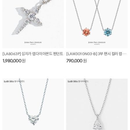
[LA8063P] 십자가 랩다이아몬드 펜던트
[LAW3010N03-B] 3부 팬시 컬러 랩다이아몬드 목걸이
1,980,000
원
790,000
원