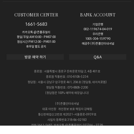
CUSTOMER CENTER
BANK ACCOUNT
1661-5683
기업은행
002-119674-04-019
카카오톡 @존폴쥬얼리
우리은행
평일/주말 AM10:00 - PM07:00
1005-304-159790
점심시간 PM12:00 - PM01:00
예금주 (주)존폴인터내셔널
휴무일 별도 공지
방문 예약 하기
Q&A
종로점 : 서울특별시 종로구 돈화문로10길 2, 4층 401호
종로점 직통번호 : 010-8108-5234
청담점 : 서울시 강남구 압구정로 461, 206호 (청담동, 네이처포엠)
청담점 직통번호 : 070-8808-2200
(청담점은 100% 예약제 매장입니다)
(주)존폴인터내셔널
대표
이인창
개인정보 보호 책임자
강혜림
통신판매업신고번호
제2021-서울종로-0939호
사업자 등록번호
318-86-02183
전화
1661-5683, 카카오톡 @존폴쥬얼리, 02)766 - 2728
Copyright © 존폴쥬얼리 All rights reserved.