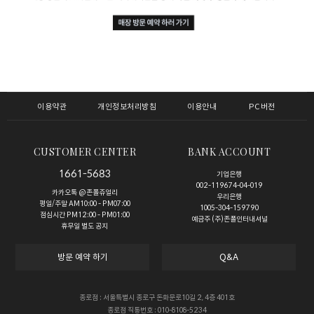
이용약관
개인정보처리방침
이용안내
PC버전
CUSTOMER CENTER
BANK ACCOUNT
1661-5683
기업은행
002-119674-04-019
카카오톡 @존폴쥬얼리
우리은행
평일/주말 AM10:00 - PM07:00
1005-304-159790
점심시간 PM12:00 - PM01:00
예금주 (주)존폴인터내셔널
휴무일 별도 공지
방문 예약 하기
Q&A
종로점 : 서울특별시 종로구 돈화문로10길 2, 4층 401호
종로점 직통번호 : 010-8108-5234