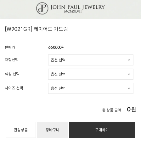
[W9021GR] 레이어드 가드링
판매가
660,000
원
재질선택
색상 선택
사이즈 선택
0
원
총 상품 금액
관심상품
장바구니
구매하기