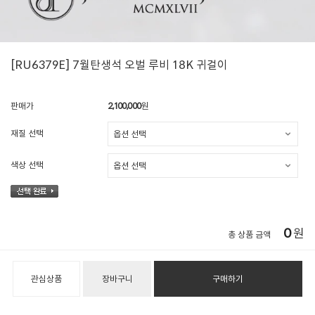
[RU6379E] 7월탄생석 오벌 루비 18K 귀걸이
판매가
2,100,000
원
재질 선택
색상 선택
0
원
총 상품 금액
관심상품
장바구니
구매하기