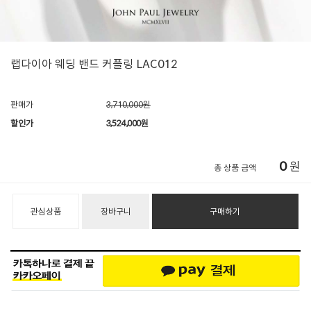
랩다이아 웨딩 밴드 커플링 LAC012
판매가
3,710,000원
할인가
3,524,000
원
0
원
총 상품 금액
관심상품
장바구니
구매하기