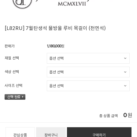
[L82RU] 7월탄생석 물방울 루비 목걸이 (천연석)
판매가
1,180,000
원
재질 선택
색상 선택
사이즈 선택
0
원
총 상품 금액
관심상품
장바구니
구매하기