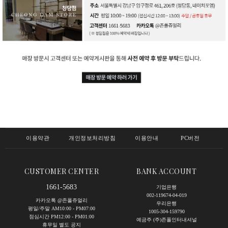
이용약관
개인정보처리방침
이용안내
PC버전
CUSTOMER CENTER
BANK ACCOUNT
1661-5683
기업은행
002-119674-04-019
카카오톡 @존폴쥬얼리
우리은행
평일/주말 AM10:00 - PM07:00
1005-304-159790
점심시간 PM12:00 - PM01:00
예금주 (주)존폴인터내셔널
휴무일 별도 공지