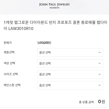
1캐럿 랩그로운 다이아몬드 반지 프로포즈 결혼 종로예물 랩다이
아 LAW3010R10
판매가
1,410,000
원
재질선택
색상 선택
사이즈 선택
메인스톤 선택
0
원
총 상품 금액