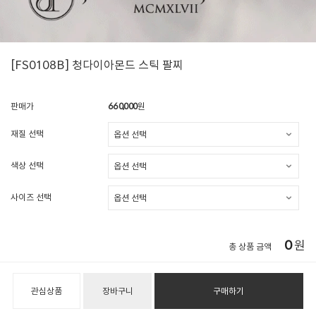
[FS0108B] 청다이아몬드 스틱 팔찌
판매가
660,000
원
재질 선택
색상 선택
사이즈 선택
0
원
총 상품 금액
관심상품
장바구니
구매하기