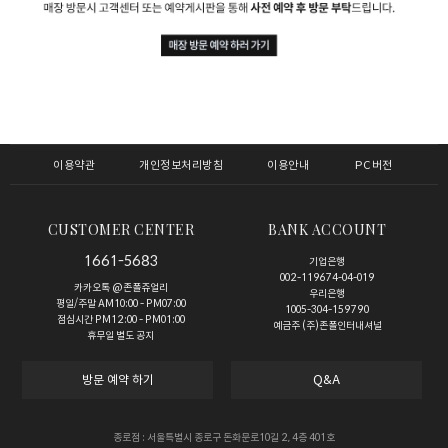
이용약관
개인정보처리방침
이용안내
PC버전
CUSTOMER CENTER
BANK ACCOUNT
1661-5683
기업은행
002-119674-04-019
카카오톡 @존폴쥬얼리
우리은행
평일/주말 AM10:00 - PM07:00
1005-304-159790
점심시간 PM12:00 - PM01:00
예금주 (주)존폴인터내셔널
휴무일 별도 공지
방문 예약 하기
Q&A
종로점 : 서울특별시 종로구 돈화문로10길 2, 4층 401호