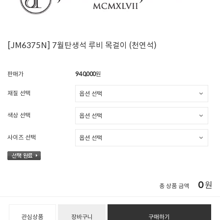
[JM6375N] 7월탄생석 루비 목걸이 (천연석)
판매가
940,000
원
재질 선택
색상 선택
사이즈 선택
0
원
총 상품 금액
관심상품
장바구니
구매하기