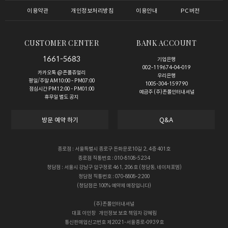
이용약관
개인정보처리방침
이용안내
PC버전
CUSTOMER CENTER
BANK ACCOUNT
1661-5683
기업은행
002-119674-04-019
카카오톡 @존폴쥬얼리
우리은행
평일/주말 AM10:00 - PM07:00
1005-304-159790
점심시간 PM12:00 - PM01:00
예금주 (주)존폴인터내셔널
휴무일 별도 공지
방문 예약 하기
Q&A
종로점 : 서울특별시 종로구 돈화문로10길 2, 4층 401호
종로점 직통번호 : 010-8108-5234
청담점 : 서울시 강남구 압구정로 461, 206호 (청담동, 네이처포엠)
청담점 직통번호 : 070-8808-2200
(청담점은 100% 예약제 매장입니다)
(주)존폴인터내셔널
대표
이인창
개인정보 보호 책임자
강혜림
통신판매업신고번호
제2021-서울종로-0939호