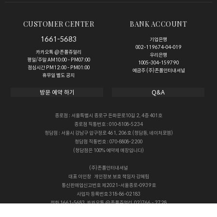
CUSTOMER CENTER
BANK ACCOUNT
1661-5683
기업은행
002-119674-04-019
카카오톡 @존폴쥬얼리
우리은행
평일/주말 AM10:00 - PM07:00
1005-304-159790
점심시간 PM12:00 - PM01:00
예금주 (주)존폴인터내셔널
휴무일 별도 공지
방문 예약 하기
Q&A
종로점 : 서울특별시 종로구 돈화문로10길 2, 4층 401호
종로점 직통번호 : 010-8108-5234
청담점 : 서울시 강남구 압구정로 461, 206호 (청담동, 네이처포엠)
청담점 직통번호 : 070-8808-2200
(청담점은 100% 예약제 매장입니다)
(주)존폴인터내셔널
대표
이인창
개인정보 보호 책임자
강혜림
통신판매업신고번호
제2021-서울종로-0939호
사업자 등록번호
318-86-02183
전화
1661-5683, 카카오톡 @존폴쥬얼리, 02)766 - 2728
Copyright © 존폴쥬얼리 All rights reserved.