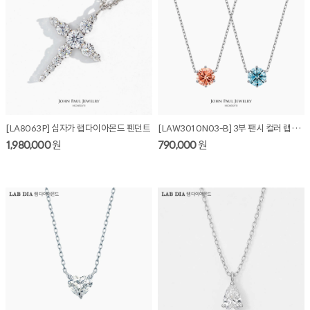
[LA8063P] 십자가 랩다이아몬드 펜던트
[LAW3010N03-B] 3부 팬시 컬러 랩다이아몬드 목걸이
1,980,000
원
790,000
원