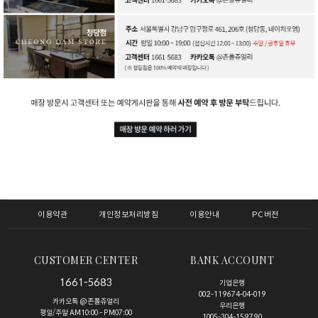
이용약관
개인정보처리방침
이용안내
PC버전
CUSTOMER CENTER
BANK ACCOUNT
1661-5683
기업은행
002-119674-04-019
카카오톡 @존폴쥬얼리
우리은행
평일/주말 AM10:00 - PM07:00
1005-304-159790