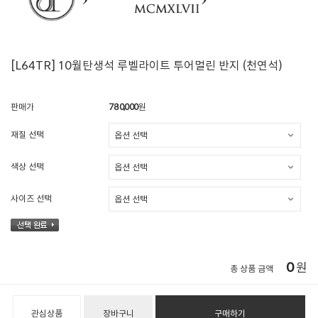
[L64TR] 10월탄생석 루벨라이트 투어멀린 반지 (천연석)
판매가
780,000
원
재질 선택
색상 선택
사이즈 선택
0
원
총 상품 금액
관심상품
장바구니
구매하기