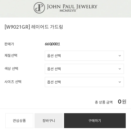
[W9021GR] 레이어드 가드링
판매가
660,000
원
재질선택
색상 선택
사이즈 선택
0
원
총 상품 금액
관심상품
장바구니
구매하기