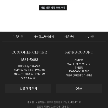
이용약관
개인정보처리방침
이용안내
PC버전
CUSTOMER CENTER
BANK ACCOUNT
1661-5683
기업은행
002-119674-04-019
카카오톡 @존폴쥬얼리
우리은행
평일/주말 AM10:00 - PM07:00
1005-304-159790
점심시간 PM12:00 - PM01:00
예금주 (주)존폴인터내셔널
휴무일 별도 공지
방문 예약 하기
Q&A
종로점 : 서울특별시 종로구 돈화문로10길 2, 4층 401호
종로점 직통번호 : 010-8108-5234