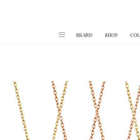
BRAND
SHOP
COL