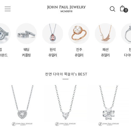
0
웨딩
원석
진주
패션
천연
커플링
쥬얼리
쥬얼리
쥬얼리
다이아몬드
천연 다이아 목걸이's BEST