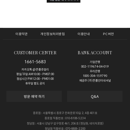
이용약관
개인정보처리방침
이용안내
PC버전
CUSTOMER CENTER
BANK ACCOUNT
1661-5683
기업은행
002-119674-04-019
카카오톡 @존폴쥬얼리
우리은행
평일/주말 AM10:00 - PM07:00
1005-304-159790
점심시간 PM12:00 - PM01:00
예금주 (주)존폴인터내셔널
휴무일 별도 공지
방문 예약 하기
Q&A
종로점 : 서울특별시 종로구 돈화문로10길 2, 4층 401호
종로점 직통번호 : 010-8108-5234
청담점 : 서울시 강남구 압구정로 461, 206호 (청담동, 네이처포엠)
청담점 직통번호 : 070-8808-2200