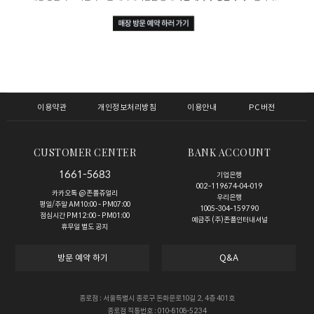
이용약관
개인정보처리방침
이용안내
PC버전
CUSTOMER CENTER
BANK ACCOUNT
1661-5683
기업은행
002-119674-04-019
카카오톡 @존폴쥬얼리
우리은행
평일/주말 AM10:00 - PM07:00
1005-304-159790
점심시간 PM12:00 - PM01:00
예금주 (주)존폴인터내셔널
휴무일 별도 공지
방문 예약 하기
Q&A
종로점 : 서울특별시 종로구 돈화문로10길 2, 4층 401호
종로점 직통번호 : 010-8108-5234