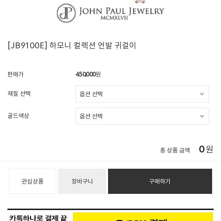
[JB9100E] 하모니 컬렉션 언발 귀걸이
판매가
450,000
원
재질 선택
골드색상
0
원
총 상품 금액
관심상품
장바구니
구매하기