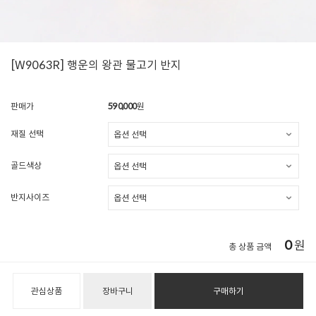
[W9063R] 행운의 왕관 물고기 반지
판매가
590,000
원
재질 선택
골드색상
반지사이즈
0
원
총 상품 금액
관심상품
장바구니
구매하기