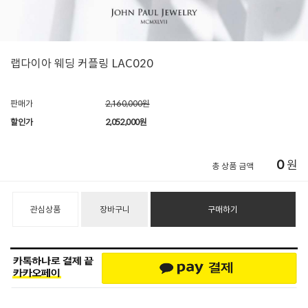
랩다이아 웨딩 커플링 LAC020
판매가
2,160,000원
할인가
2,052,000
원
0
원
총 상품 금액
관심상품
장바구니
구매하기