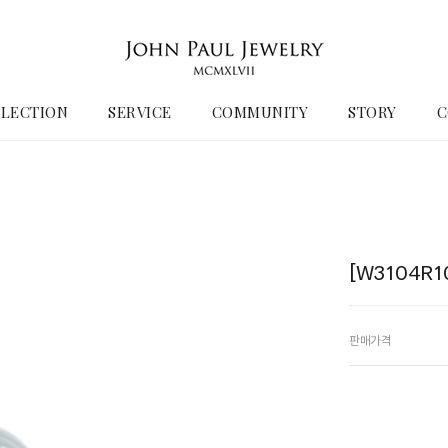
LECTION
SERVICE
COMMUNITY
STORY
C
[W3104R
판매가격