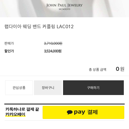
랩다이아 웨딩 밴드 커플링 LAC012
판매가
3,710,000원
할인가
3,524,000
원
0
원
총 상품 금액
관심상품
장바구니
구매하기